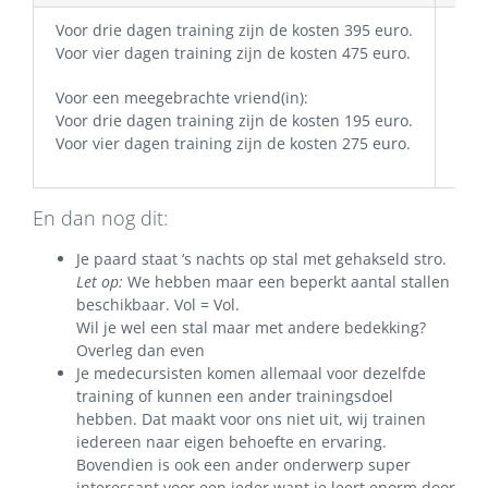
Voor drie dagen training zijn de kosten 395 euro.
Twe
Voor vier dagen training zijn de kosten 475 euro.
Gebr
Paa
Voor een meegebrachte vriend(in):
Hooi
Voor drie dagen training zijn de kosten 195 euro.
Thee
Voor vier dagen training zijn de kosten 275 euro.
Koe
En dan nog dit:
Je paard staat ‘s nachts op stal met gehakseld stro.
Let op:
We hebben maar een beperkt aantal stallen
beschikbaar. Vol = Vol.
Wil je wel een stal maar met andere bedekking?
Overleg dan even
Je medecursisten komen allemaal voor dezelfde
training of kunnen een ander trainingsdoel
hebben. Dat maakt voor ons niet uit, wij trainen
iedereen naar eigen behoefte en ervaring.
Bovendien is ook een ander onderwerp super
interessant voor een ieder want je leert enorm door